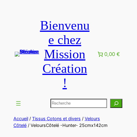
Bienvenu
e chez
Mission
0,00 €
Création
!
Accueil
/
Tissus Cotons et divers
/
Velours
Côtelé
/ VeloursCôtelé -Hunter- 25cmx142cm