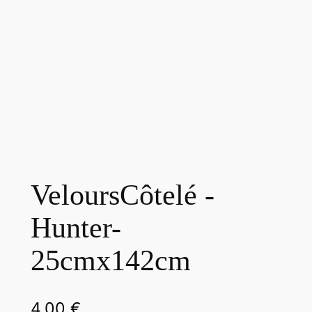
VeloursCôtelé -
Hunter-
25cmx142cm
4,00
€