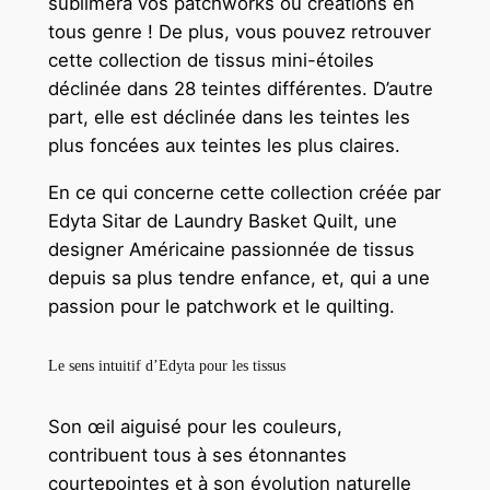
sublimera vos patchworks ou créations en
k
tous genre ! De plus, vous pouvez retrouver
o
cette collection de tissus mini-étoiles
w
déclinée dans 28 teintes différentes. D’autre
e
part, elle est déclinée dans les teintes les
r
plus foncées aux teintes les plus claires.
-
En ce qui concerne cette collection créée par
T
Edyta Sitar de Laundry Basket Quilt, une
w
designer Américaine passionnée de tissus
i
depuis sa plus tendre enfance, et, qui a une
n
passion pour le patchwork et le quilting.
k
l
e
Le sens intuitif d’Edyta pour les tissus
-
2
Son œil aiguisé pour les couleurs,
5
contribuent tous à ses étonnantes
c
courtepointes et à son évolution naturelle