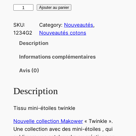
q
Ajouter au panier
u
a
SKU:
Category:
Nouveautés
, 
n
1234G2
Nouveautés cotons
t
Description
i
t
Informations complémentaires
é
Avis (0)
d
e
T
Description
i
s
Tissu mini-étoiles twinkle
s
u
Nouvelle collection Makower
« Twinkle ».
M
Une collection avec des mini-étoiles , qui
a