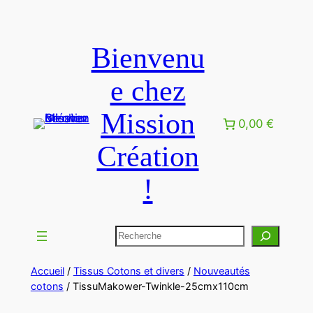
Aller
au
Bienvenu
contenu
e chez
Mission
0,00 €
Création
!
Rechercher
Accueil
/
Tissus Cotons et divers
/
Nouveautés
cotons
/ TissuMakower-Twinkle-25cmx110cm