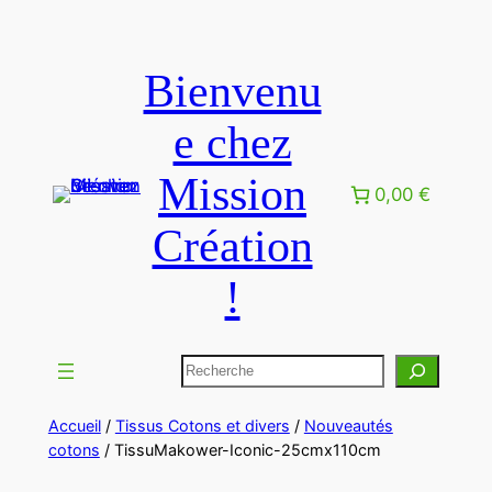
Bienvenu
e chez
Mission
0,00 €
Création
!
Accueil
/
Tissus Cotons et divers
/
Nouveautés
cotons
/ TissuMakower-Iconic-25cmx110cm