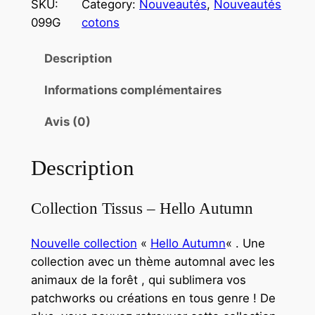
SKU:
Category:
Nouveautés
, 
Nouveautés
u
099G
cotons
a
n
Description
t
i
Informations complémentaires
t
é
Avis (0)
d
e
Description
T
i
Collection Tissus – Hello Autumn
s
s
Nouvelle collection
«
Hello Autumn
« . Une
u
collection avec un thème automnal avec les
M
animaux de la forêt , qui sublimera vos
a
patchworks ou créations en tous genre ! De
k