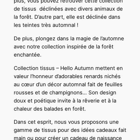
plus, vous pouvez retrouver cette collection
o
de tissus déclinées avec divers animaux de
w
la forêt. D’autre part, elle est déclinée dans
e
les teintes très automnal !
r
-
De plus, plongez dans la magie de l’automne
H
avec notre collection inspirée de la forêt
e
enchantée.
l
l
Collection tissus – Hello Autumn mettent en
o
valeur l’honneur d’adorables renards nichés
A
au cœur d’un décor automnal fait de feuilles
u
rousses et de champignons… Son design
t
doux et poétique invite à la rêverie et à la
u
chaleur des balades en forêt.
m
Dans cet esprit, nous vous proposons une
n
gamme de tissus pour des idées cadeaux fait
-
main ou pour créer un cadeau de naissance
2