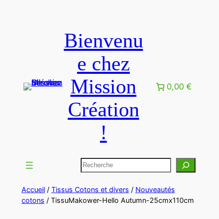
Aller
au
Bienvenu
contenu
e chez
Mission
0,00 €
Création
!
Rechercher
Accueil
/
Tissus Cotons et divers
/
Nouveautés
cotons
/ TissuMakower-Hello Autumn-25cmx110cm