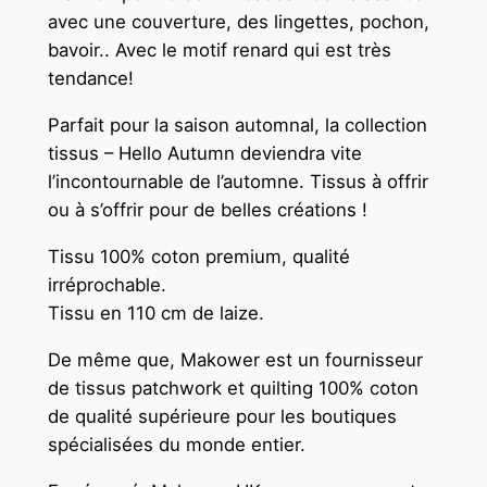
avec une couverture, des lingettes, pochon,
5
bavoir.. Avec le motif renard qui est très
c
tendance!
m
x
Parfait pour la saison automnal, la collection
1
tissus – Hello Autumn deviendra vite
1
l’incontournable de l’automne. Tissus à offrir
0
ou à s’offrir pour de belles créations !
c
m
Tissu 100% coton premium, qualité
irréprochable.
Tissu en 110 cm de laize.
De même que, Makower est un fournisseur
de tissus patchwork et quilting 100% coton
de qualité supérieure pour les boutiques
spécialisées du monde entier.