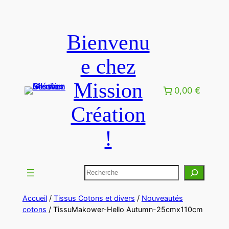
Bienvenu
e chez
Mission
0,00 €
Création
!
Accueil
/
Tissus Cotons et divers
/
Nouveautés
cotons
/ TissuMakower-Hello Autumn-25cmx110cm