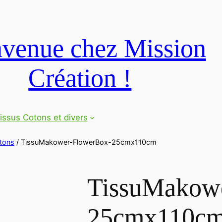
venue chez Mission
Création !
issus Cotons et divers
tons
/ TissuMakower-FlowerBox-25cmx110cm
TissuMakow
25cmx110c