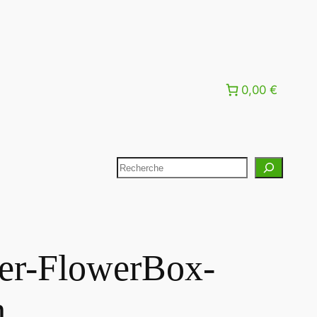
0,00 €
er-FlowerBox-
m