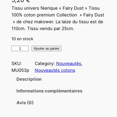
Tissu univers féerique « Fairy Dust » Tissu
100% coton premium Collection » Fairy Dust
» de chez makower. La laize du tissu est de
110cm. Tissu vendu par 25cm.
10 en stock
q
Ajouter au panier
u
a
SKU:
Category:
Nouveautés
, 
n
MU053p
Nouveautés cotons
t
Description
i
t
Informations complémentaires
é
Avis (0)
d
e
T