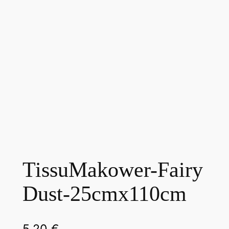
TissuMakower-Fairy
Dust-25cmx110cm
5,20
€