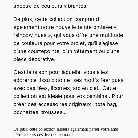
spectre de couleurs vibrantes.
D
u
De plus, cette collection comprend
s
également notre nouvelle teinte ombrée «
t
rainbow hues », qui vous offre une multitude
-
de couleurs pour votre projet, qu’il s’agisse
2
d’une courtepointe, d’un vêtement ou d’une
5
pièce décorative.
c
m
C’est la raison pour laquelle, vous allez
x
adorer ce tissu coton et ses motifs féeriques
1
avec des fées, licornes, arc en ciel.. Cette
1
collection est idéale pour vos bambins.. Pour
0
créer des accessoires originaux : tote bag,
c
pochettes, trousses…
m
De plus, cette collection laissera également parler votre âme
d’enfant lors des divers créations !