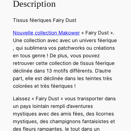
Description
i
s
Tissus féeriques Fairy Dust
s
u
Nouvelle collection Makower
« Fairy Dust ».
M
Une collection avec avec un univers féerique
a
, qui sublimera vos patchworks ou créations
k
en tous genre ! De plus, vous pouvez
o
retrouver cette collection de tissus féerique
w
déclinée dans 13 motifs différents. D’autre
e
part, elle est déclinée dans les teintes très
r
colorées et très féeriques !
-
Laissez « Fairy Dust » vous transporter dans
F
un pays lointain rempli d’aventures
a
mystiques avec des amis fées, des licornes
i
mystiques, des champignons fantaisistes et
r
des fleurs rampantes, le tout dans un
y