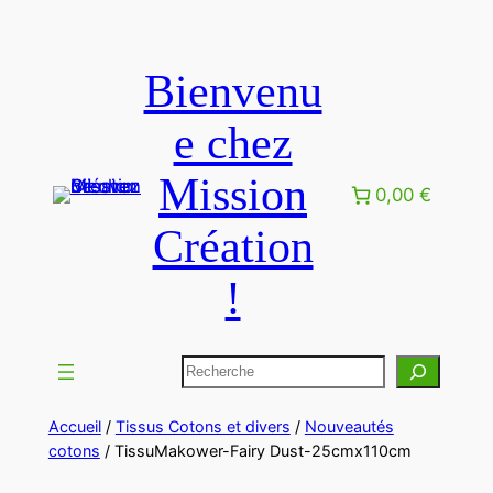
Aller
au
Bienvenu
contenu
e chez
Mission
0,00 €
Création
!
Rechercher
Accueil
/
Tissus Cotons et divers
/
Nouveautés
cotons
/ TissuMakower-Fairy Dust-25cmx110cm