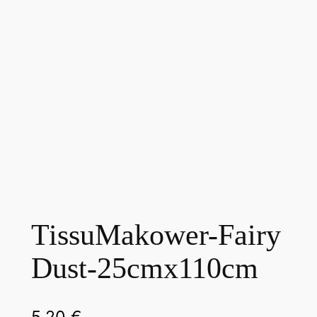
TissuMakower-Fairy
Dust-25cmx110cm
5,20
€