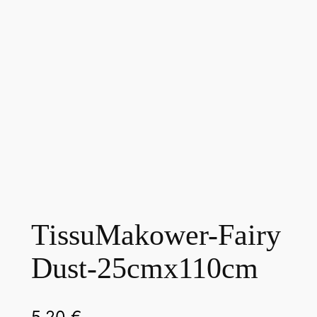
TissuMakower-Fairy
Dust-25cmx110cm
5,20
€