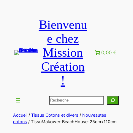
Bienvenu
e chez
Mission
0,00 €
Création
!
Accueil
/
Tissus Cotons et divers
/
Nouveautés
cotons
/ TissuMakower-BeachHouse-25cmx110cm