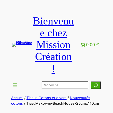
Bienvenu
e chez
Mission
0,00 €
Création
!
Accueil
/
Tissus Cotons et divers
/
Nouveautés
cotons
/ TissuMakower-BeachHouse-25cmx110cm