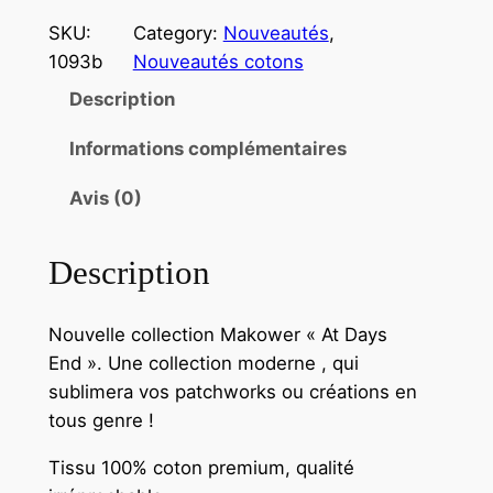
u
a
SKU:
Category:
Nouveautés
, 
n
1093b
Nouveautés cotons
t
Description
i
t
Informations complémentaires
é
Avis (0)
d
e
T
Description
i
s
Nouvelle collection Makower « At Days
s
End ». Une collection moderne , qui
u
sublimera vos patchworks ou créations en
M
tous genre !
a
k
Tissu 100% coton premium, qualité
o