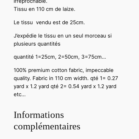
irréprochable.
w
Tissu en 110 cm de laize.
e
Le tissu vendu est de 25cm.
r
-
J’expédie le tissu en un seul morceau si
A
plusieurs quantités
t
D
quantité 1=25cm, 2=50cm, 3=75cm…
a
100% premium cotton fabric, impeccable
y
quality. Fabric in 110 cm width.
qté 1= 0.27
s
yard x 1.2 yard qté 2= 0.54 yard x 1.2 yard
E
etc…
n
d
-
Informations
2
complémentaires
5
c