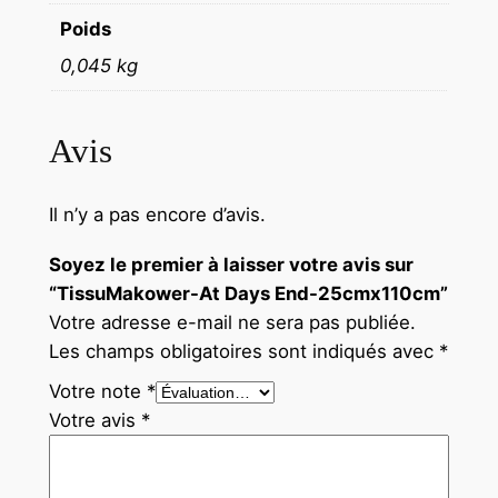
m
Poids
x
0,045 kg
1
1
0
Avis
c
m
Il n’y a pas encore d’avis.
Soyez le premier à laisser votre avis sur
“TissuMakower-At Days End-25cmx110cm”
Votre adresse e-mail ne sera pas publiée.
Les champs obligatoires sont indiqués avec
*
Votre note
*
Votre avis
*