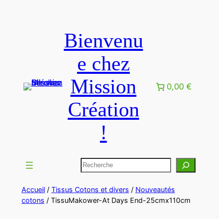
Aller
au
Bienvenu
contenu
e chez
Mission
0,00 €
Création
!
Rechercher
Accueil
/
Tissus Cotons et divers
/
Nouveautés
cotons
/ TissuMakower-At Days End-25cmx110cm