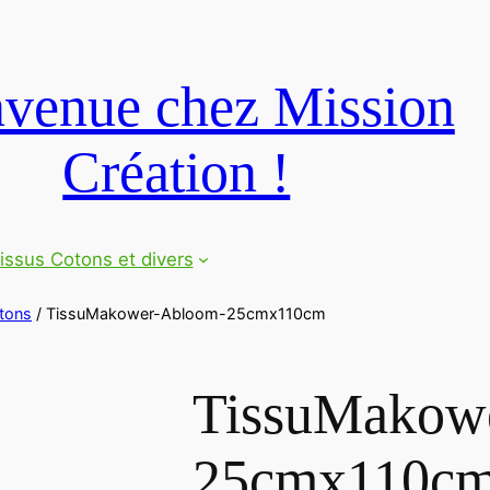
venue chez Mission
Création !
issus Cotons et divers
tons
/ TissuMakower-Abloom-25cmx110cm
TissuMakow
25cmx110c