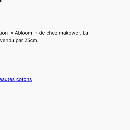
tion » Abloom » de chez makower. La
su vendu par 25cm.
eautés cotons