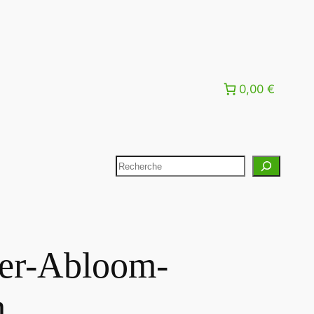
0,00 €
er-Abloom-
m