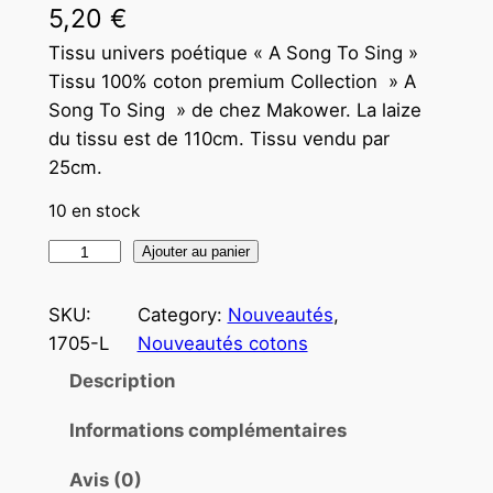
5,20
€
Tissu univers poétique « A Song To Sing »
Tissu 100% coton premium Collection » A
Song To Sing » de chez Makower. La laize
du tissu est de 110cm. Tissu vendu par
25cm.
10 en stock
q
Ajouter au panier
u
a
SKU:
Category:
Nouveautés
, 
n
1705-L
Nouveautés cotons
t
Description
i
t
Informations complémentaires
é
Avis (0)
d