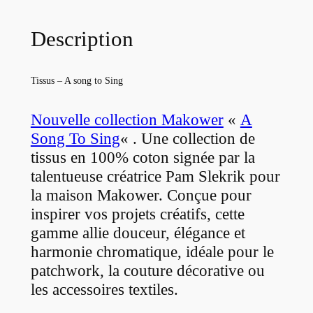
e
T
Description
i
s
Tissus – A song to Sing
s
u
Nouvelle collection Makower
«
A
M
Song To Sing
« . Une collection de
a
tissus en 100% coton signée par la
k
talentueuse créatrice Pam Slekrik pour
o
la maison Makower. Conçue pour
w
e
inspirer vos projets créatifs, cette
r
gamme allie douceur, élégance et
-
harmonie chromatique, idéale pour le
A
patchwork, la couture décorative ou
S
les accessoires textiles.
o