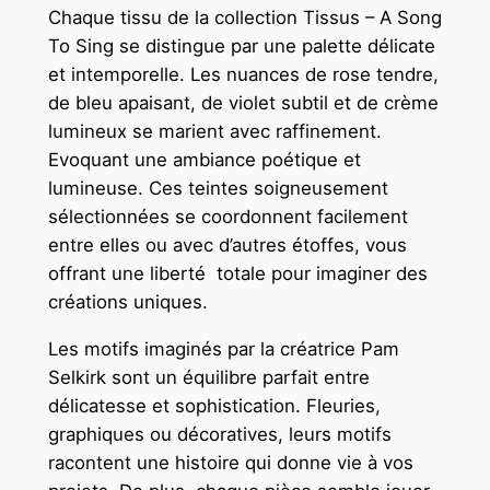
n
Chaque tissu de la collection Tissus – A Song
g
To Sing se distingue par une palette délicate
T
et intemporelle. Les nuances de rose tendre,
o
de bleu apaisant, de violet subtil et de crème
S
lumineux se marient avec raffinement.
i
Evoquant une ambiance poétique et
n
lumineuse. Ces teintes soigneusement
g
sélectionnées se coordonnent facilement
-
entre elles ou avec d’autres étoffes, vous
2
offrant une liberté totale pour imaginer des
5
créations uniques.
c
Les motifs imaginés par la créatrice Pam
m
Selkirk sont un équilibre parfait entre
x
délicatesse et sophistication. Fleuries,
1
graphiques ou décoratives, leurs motifs
1
racontent une histoire qui donne vie à vos
0