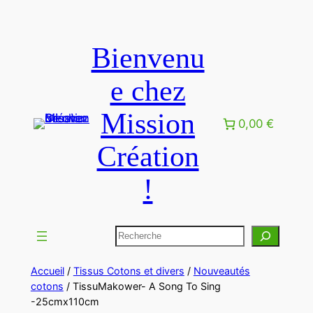
Aller
au
Bienvenu
contenu
e chez
Mission
0,00 €
Création
!
Rechercher
Accueil
/
Tissus Cotons et divers
/
Nouveautés
cotons
/ TissuMakower- A Song To Sing
-25cmx110cm