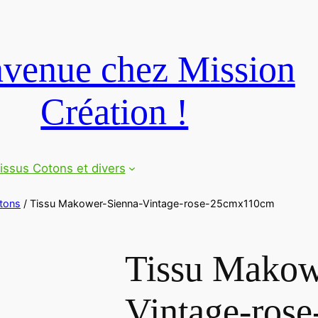
venue chez Mission
Création !
issus Cotons et divers
tons
/ Tissu Makower-Sienna-Vintage-rose-25cmx110cm
Tissu Makow
Vintage-ros