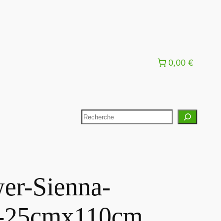
0,00 €
er-Sienna-
e-25cmx110cm