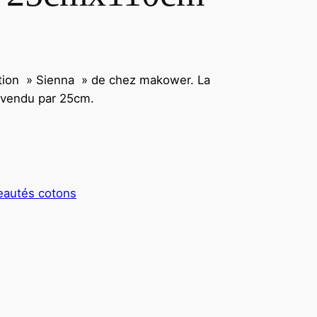
tion » Sienna » de chez makower. La
su vendu par 25cm.
autés cotons