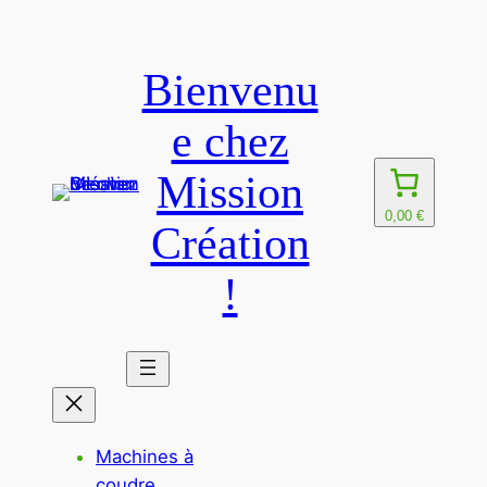
Aller
au
Bienvenu
contenu
e chez
Mission
0,00 €
Création
!
Machines à
coudre