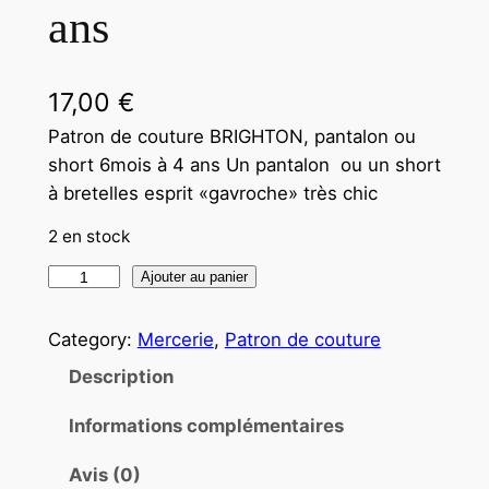
ans
17,00
€
Patron de couture BRIGHTON, pantalon ou
short 6mois à 4 ans Un pantalon ou un short
à bretelles esprit «gavroche» très chic
2 en stock
q
Ajouter au panier
u
a
Category:
Mercerie
, 
Patron de couture
n
Description
t
i
Informations complémentaires
t
Avis (0)
é