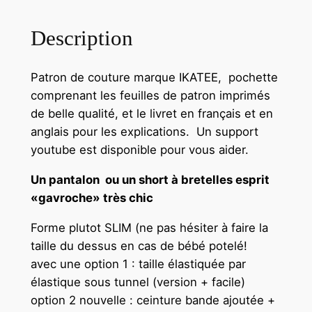
d
e
Description
P
a
Patron de couture marque IKATEE, pochette
t
comprenant les feuilles de patron imprimés
r
de belle qualité, et le livret en français et en
o
anglais pour les explications. Un support
n
youtube est disponible pour vous aider.
I
k
Un pantalon ou un short à bretelles esprit
a
«gavroche» très chic
t
Forme plutot SLIM (ne pas hésiter à faire la
e
taille du dessus en cas de bébé potelé!
e
avec une option 1 : taille élastiquée par
–
élastique sous tunnel (version + facile)
B
option 2 nouvelle : ceinture bande ajoutée +
r