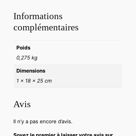
s
h
Informations
o
r
complémentaires
t
–
Poids
6
m
0,275 kg
o
Dimensions
i
s
1 × 18 × 25 cm
à
4
Avis
a
n
s
Il n’y a pas encore d’avis.
Soyez le premier à laisser votre avis sur