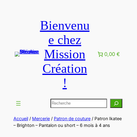
Aller
au
Bienvenu
contenu
e chez
Mission
0,00 €
Création
!
Rechercher
Accueil
/
Mercerie
/
Patron de couture
/ Patron Ikatee
– Brighton – Pantalon ou short – 6 mois à 4 ans