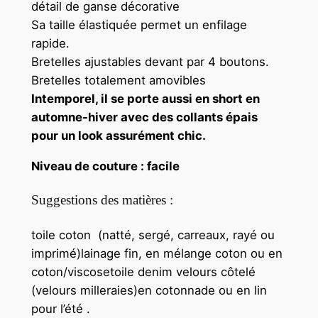
détail de ganse décorative
i
Sa taille élastiquée permet un enfilage
g
rapide.
h
Bretelles ajustables devant par 4 boutons.
t
Bretelles totalement amovibles
o
Intemporel, il se porte aussi en short en
n
automne-hiver avec des collants épais
–
pour un look assurément chic.
P
a
Niveau de couture : facile
n
t
Suggestions des matières :
a
l
toile coton (natté, sergé, carreaux, rayé ou
o
imprimé)lainage fin, en mélange coton ou en
n
coton/viscosetoile denim velours côtelé
o
(velours milleraies)en cotonnade ou en lin
u
pour l’été .