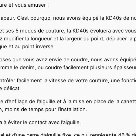
ure et vous amuser !
 un labeur. C’est pourquoi nous avons équipé la KD40s de 
fs et ses 5 modes de couture, la KD40s évoluera avec vou
odifier la longueur et la largeur du point, déplacer la pos
ue et au point inverse.
oses que vous avez envie de coudre, nous avons équipé la
omme le denim, ou coudre facilement plusieurs épaisseurs
trôler facilement la vitesse de votre couture, une fonct
 délicat.
 d’enfilage de l’aiguille et à la mise en place de la ca
, moins de temps pour l’installation.
à éviter le contact avec l’aiguille.
 et d’une barre d’aiguille fixe, ce qui représente 46 % 