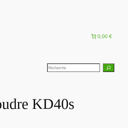
0,00 €
oudre KD40s