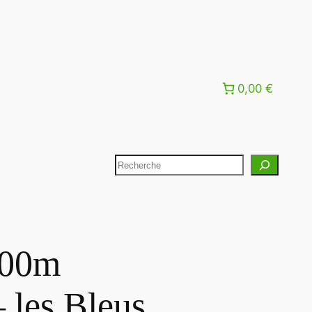
0,00 €
200m
les Bleus