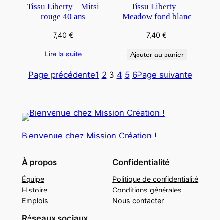
Tissu Liberty – Mitsi
Tissu Liberty –
rouge 40 ans
Meadow fond blanc
7,40
€
7,40
€
Lire la suite
Ajouter au panier
Page précédente
1
2
3
4
5
6
Page suivante
Bienvenue chez Mission Création !
À propos
Confidentialité
Équipe
Politique de confidentialité
Histoire
Conditions générales
Emplois
Nous contacter
Réseaux sociaux