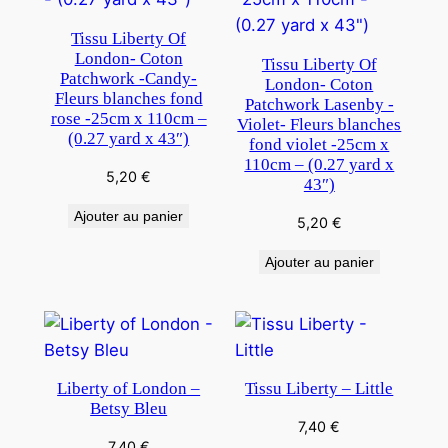
Tissu Liberty Of
London- Coton
Tissu Liberty Of
Patchwork -Candy-
London- Coton
Fleurs blanches fond
Patchwork Lasenby -
rose -25cm x 110cm –
Violet- Fleurs blanches
(0.27 yard x 43″)
fond violet -25cm x
110cm – (0.27 yard x
5,20
€
43″)
Ajouter au panier
5,20
€
Ajouter au panier
Liberty of London –
Tissu Liberty – Little
Betsy Bleu
7,40
€
7,40
€