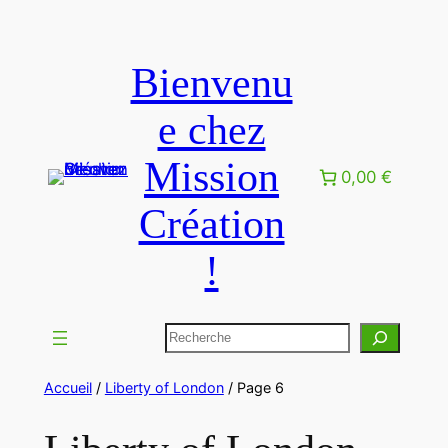
Aller
au
Bienvenu
contenu
e chez
Mission
0,00 €
Création
!
Rechercher
Accueil
/
Liberty of London
/ Page 6